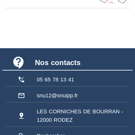
contact_support
Nos contacts
phone_callback
05 65 78 13 41
mail_outline
snu12@snuipp.fr
LES CORNICHES DE BOURRAN -
pin_drop
12000 RODEZ