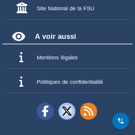
Site National de la FSU
remove_red_eye
A voir aussi
Mentions légales
Politiques de confidentialité
phone_callback