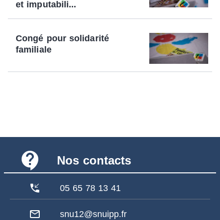
et imputabili...
Congé pour solidarité
familiale
contact_support
Nos contacts
phone_callback
05 65 78 13 41
mail_outline
snu12@snuipp.fr