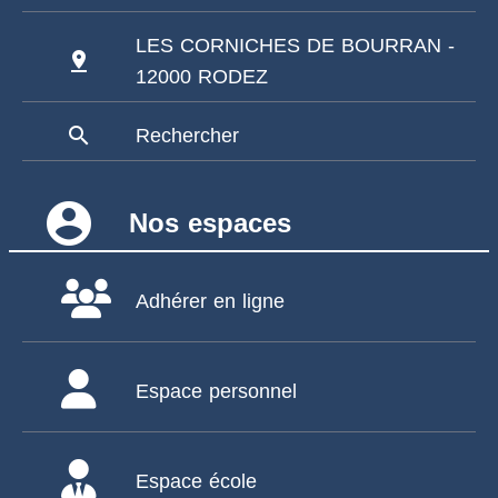
LES CORNICHES DE BOURRAN -
pin_drop
12000 RODEZ
search
Rechercher
account_circle
Nos espaces
Adhérer en ligne
Espace personnel
Espace école