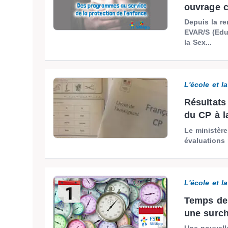
ouvrage c
Depuis la re
EVAR/S (Educ
la Sex...
L'école et l
Résultats
du CP à l
Le ministère
évaluations 
L'école et l
Temps de 
une surcha