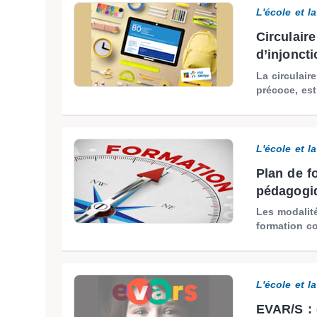
L'école et l
Circulaire
d’injonct
La circulair
précoce, est
L'école et l
Plan de f
pédagogi
Les modalité
formation co
L'école et l
EVAR/S : 