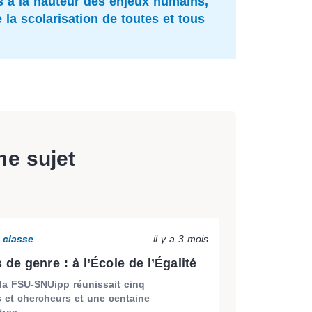
s à la hauteur des enjeux humains,
la scolarisation de toutes et tous
me sujet
a classe
il y a 3 mois
de genre : à l’École de l’Égalité
 la FSU-SNUipp réunissait cinq
 et chercheurs et une centaine
·es ...