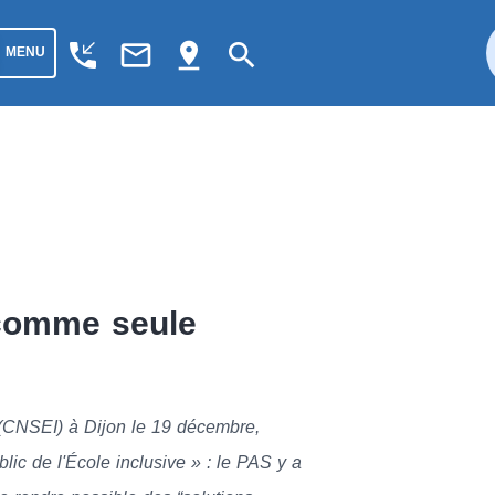
phone_callback
mail_outline
pin_drop
search
MENU
 comme seule
e (CNSEI) à Dijon le 19 décembre,
blic de l'École inclusive » : le PAS y a