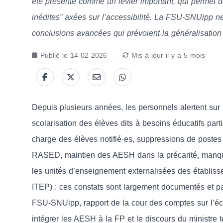
été présenté comme un levier important, qui permet d
inédites” axées sur l’accessibilité. La FSU-SNUipp ne
conclusions avancées qui prévoient la généralisatio
Publié le
14-02-2026
-
Mis à jour
il y a 5 mois
Depuis plusieurs années, les personnels alertent sur 
scolarisation des élèves dits à besoins éducatifs part
charge des élèves notifié·es, suppressions de postes
RASED, maintien des AESH dans la précarité, manque
les unités d’enseignement externalisées des établiss
ITEP) : ces constats sont largement documentés et par
FSU-SNUipp, rapport de la cour des comptes sur l’écol
intégrer les AESH à la FP et le discours du ministr