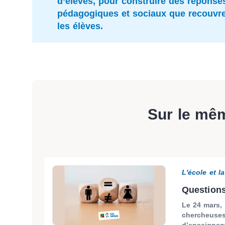
d’élèves, pour construire des réponse
pédagogiques et sociaux que recouvre 
les élèves.
Sur le mê
L'école et l
Questions 
Le 24 mars,
chercheuses
d’enseignant