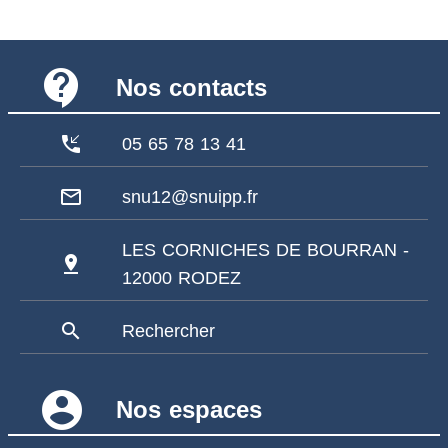
contact_support
Nos contacts
phone_callback
05 65 78 13 41
mail_outline
snu12@snuipp.fr
LES CORNICHES DE BOURRAN -
pin_drop
12000 RODEZ
search
Rechercher
account_circle
Nos espaces