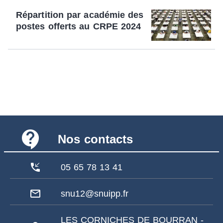
Répartition par académie des
postes offerts au CRPE 2024
contact_support
Nos contacts
phone_callback
05 65 78 13 41
mail_outline
snu12@snuipp.fr
LES CORNICHES DE BOURRAN -