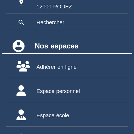
pin_drop
12000 RODEZ
search
Rechercher
account_circle
Nos espaces
Adhérer en ligne
Espace personnel
Espace école